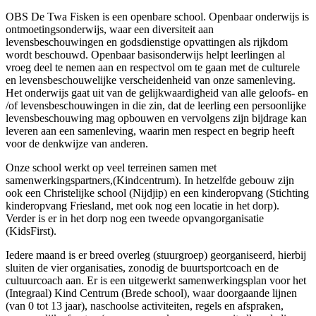
OBS De Twa Fisken is een openbare school. Openbaar onderwijs is
ontmoetingsonderwijs, waar een diversiteit aan
levensbeschouwingen en godsdienstige opvattingen als rijkdom
wordt beschouwd. Openbaar basisonderwijs helpt leerlingen al
vroeg deel te nemen aan en respectvol om te gaan met de culturele
en levensbeschouwelijke verscheidenheid van onze samenleving.
Het onderwijs gaat uit van de gelijkwaardigheid van alle geloofs- en
/of levensbeschouwingen in die zin, dat de leerling een persoonlijke
levensbeschouwing mag opbouwen en vervolgens zijn bijdrage kan
leveren aan een samenleving, waarin men respect en begrip heeft
voor de denkwijze van anderen.
Onze school werkt op veel terreinen samen met
samenwerkingspartners,(Kindcentrum). In hetzelfde gebouw zijn
ook een Christelijke school (Nijdjip) en een kinderopvang (Stichting
kinderopvang Friesland, met ook nog een locatie in het dorp).
Verder is er in het dorp nog een tweede opvangorganisatie
(KidsFirst).
Iedere maand is er breed overleg (stuurgroep) georganiseerd, hierbij
sluiten de vier organisaties, zonodig de buurtsportcoach en de
cultuurcoach aan. Er is een uitgewerkt samenwerkingsplan voor het
(Integraal) Kind Centrum (Brede school), waar doorgaande lijnen
(van 0 tot 13 jaar), naschoolse activiteiten, regels en afspraken,