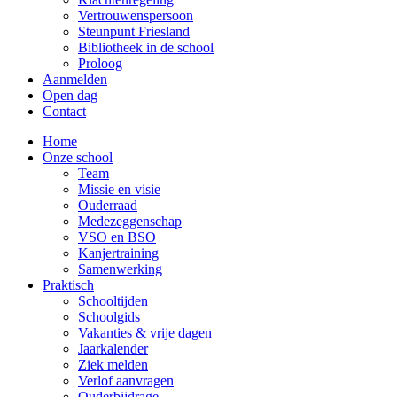
Vertrouwenspersoon
Steunpunt Friesland
Bibliotheek in de school
Proloog
Aanmelden
Open dag
Contact
Home
Onze school
Team
Missie en visie
Ouderraad
Medezeggenschap
VSO en BSO
Kanjertraining
Samenwerking
Praktisch
Schooltijden
Schoolgids
Vakanties & vrije dagen
Jaarkalender
Ziek melden
Verlof aanvragen
Ouderbijdrage