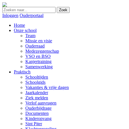
Zoek
Inloggen
Ouderportaal
Home
Onze school
Team
Missie en visie
Ouderraad
Medezeggenschap
VSO en BSO
Kanjertraining
Samenwerking
Praktisch
Schooltijden
Schoolgids
Vakanties & vrije dagen
Jaarkalender
Ziek melden
Verlof aanvragen
Ouderbijdrage
Documenten
Kinderopvang
Sint Piter
Klachtenregeling