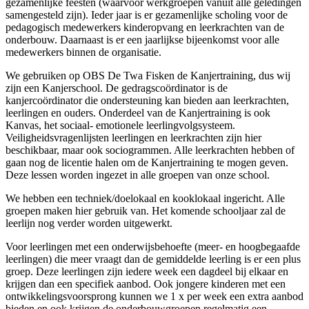
gezamenlijke feesten (waarvoor werkgroepen vanuit alle geledingen
samengesteld zijn). Ieder jaar is er gezamenlijke scholing voor de
pedagogisch medewerkers kinderopvang en leerkrachten van de
onderbouw. Daarnaast is er een jaarlijkse bijeenkomst voor alle
medewerkers binnen de organisatie.
We gebruiken op OBS De Twa Fisken de Kanjertraining, dus wij
zijn een Kanjerschool. De gedragscoördinator is de
kanjercoördinator die ondersteuning kan bieden aan leerkrachten,
leerlingen en ouders. Onderdeel van de Kanjertraining is ook
Kanvas, het sociaal- emotionele leerlingvolgsysteem.
Veiligheidsvragenlijsten leerlingen en leerkrachten zijn hier
beschikbaar, maar ook sociogrammen. Alle leerkrachten hebben of
gaan nog de licentie halen om de Kanjertraining te mogen geven.
Deze lessen worden ingezet in alle groepen van onze school.
We hebben een techniek/doelokaal en kooklokaal ingericht. Alle
groepen maken hier gebruik van. Het komende schooljaar zal de
leerlijn nog verder worden uitgewerkt.
Voor leerlingen met een onderwijsbehoefte (meer- en hoogbegaafde
leerlingen) die meer vraagt dan de gemiddelde leerling is er een plus
groep. Deze leerlingen zijn iedere week een dagdeel bij elkaar en
krijgen dan een specifiek aanbod. Ook jongere kinderen met een
ontwikkelingsvoorsprong kunnen we 1 x per week een extra aanbod
bieden en ook krijgen de onderbouwgroepen regelmatig een