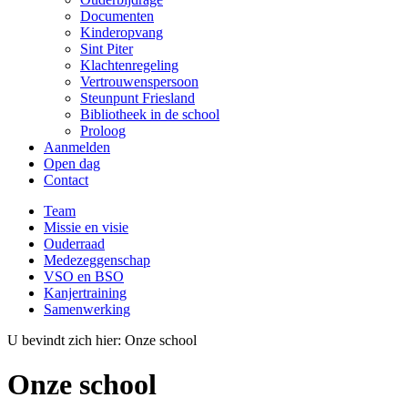
Documenten
Kinderopvang
Sint Piter
Klachtenregeling
Vertrouwenspersoon
Steunpunt Friesland
Bibliotheek in de school
Proloog
Aanmelden
Open dag
Contact
Team
Missie en visie
Ouderraad
Medezeggenschap
VSO en BSO
Kanjertraining
Samenwerking
U bevindt zich hier:
Onze school
Onze school